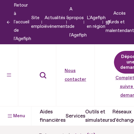
Retour
Aller
A
Accès
à
au
Site
Actualités &
propos
L'Agefiph
l'accueil
sourds et
contenu
emploi
événements
de
en région
de
malentendant
Aller
l'Agefiph
l'Agefiph
au
pied
Dépo
de
un
dema
page
Nous
Complét
contacter
suivre
dema
Aides
Outils et
Réseaux
Services
Menu
financières
simulateurs
d'échang