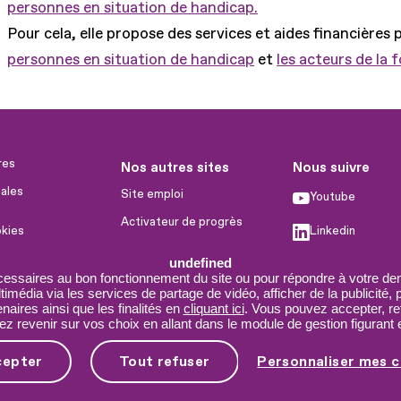
personnes en situation de handicap.
Pour cela, elle propose des services et aides financières 
personnes en situation de handicap
et
les acteurs de la 
res
Nos autres sites
Nous suivre
ales
Site emploi
Youtube
Activateur de progrès
okies
Linkedin
Handinnov
humaines
undefined
Facebook
Innovation et recherche
cessaires au bon fonctionnement du site ou pour répondre à votre dem
imédia via les services de partage de vidéo, afficher de la publicité,
X
Université du RRH
aires ainsi que les finalités en
cliquant ici
. Vous pouvez accepter, re
 revenir sur vos choix en allant dans le module de gestion figurant e
Service AppuiPro
cepter
Tout refuser
Personnaliser mes c