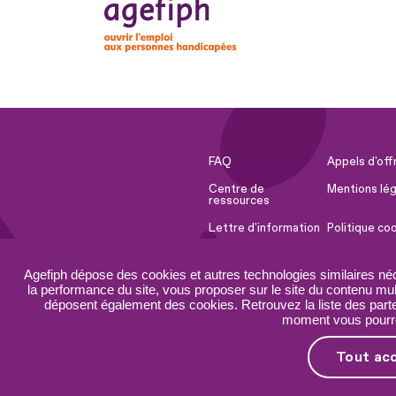
FAQ
Appels d'off
Centre de
Mentions lég
ressources
Lettre d'information
Politique co
Espace Presse
Ressources 
Agefiph dépose des cookies et autres technologies similaires né
Accessibilité :
Plan du site
la performance du site, vous proposer sur le site du contenu mult
partiellement
déposent également des cookies. Retrouvez la liste des parten
conforme
moment vous pourrez
Tout ac