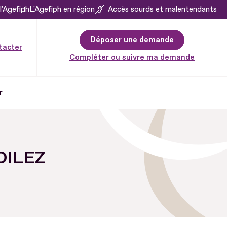
l'Agefiph
L'Agefiph en région
Accès sourds et malentendants
Déposer une demande
tacter
Compléter ou suivre ma demande
r
OILEZ