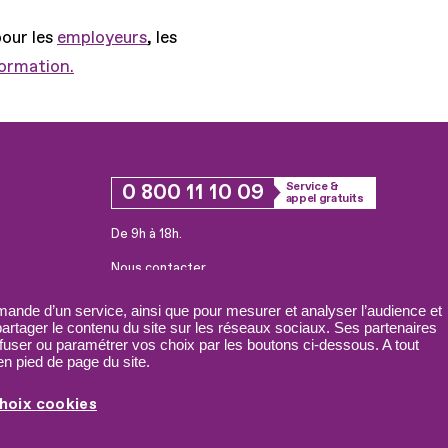
pour les
employeurs
, les
formation.
0 800 11 10 09
Service &
appel gratuits
De 9h à 18h.
Nous contacter
Plateforme de mise en contact LSF
ande d’un service, ainsi que pour mesurer et analyser l’audience et
 partager le contenu du site sur les réseaux sociaux. Ses partenaires
fuser ou paramétrer vos choix par les boutons ci-dessous. A tout
n pied de page du site.
hoix cookies