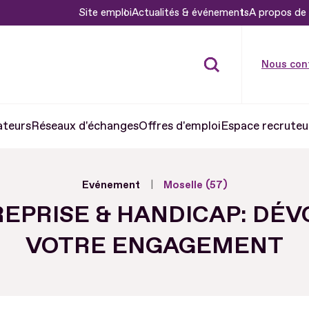
Site emploi
Actualités & événements
A propos de 
Nous con
ateurs
Réseaux d'échanges
Offres d'emploi
Espace recruteu
Evénement
Moselle (57)
EPRISE & HANDICAP: DÉV
VOTRE ENGAGEMENT