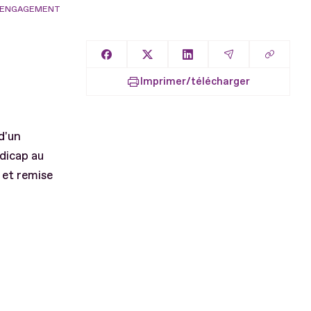
E ENGAGEMENT
Copier l
Partager sur Facebook
Partager sur X
Partager sur LinkedIn
Partager par E
Imprimer/télécharger
d'un
dicap au
n et remise