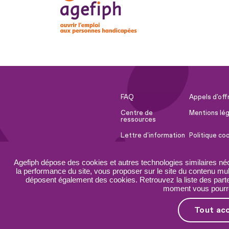
FAQ
Appels d'off
Centre de
Mentions lég
ressources
Lettre d'information
Politique co
Espace Presse
Ressources 
Agefiph dépose des cookies et autres technologies similaires né
Accessibilité :
Plan du site
la performance du site, vous proposer sur le site du contenu mult
partiellement
déposent également des cookies. Retrouvez la liste des parten
conforme
moment vous pourrez
Tout ac