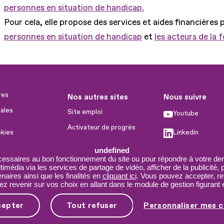
personnes en situation de handicap.
Pour cela, elle propose des services et aides financières 
personnes en situation de handicap
et
les acteurs de la 
res
Nos autres sites
Nous suivre
ales
Site emploi
Youtube
Activateur de progrès
okies
Linkedin
Handinnov
humaines
undefined
Facebook
Innovation et recherche
cessaires au bon fonctionnement du site ou pour répondre à votre dem
imédia via les services de partage de vidéo, afficher de la publicité,
X
Université du RRH
aires ainsi que les finalités en
cliquant ici
. Vous pouvez accepter, re
 revenir sur vos choix en allant dans le module de gestion figurant e
Service AppuiPro
cepter
Tout refuser
Personnaliser mes c