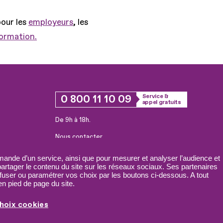
pour les
employeurs
, les
formation.
0 800 11 10 09
Service &
appel gratuits
De 9h à 18h.
Nous contacter
Plateforme de mise en contact LSF
ande d’un service, ainsi que pour mesurer et analyser l’audience et
 partager le contenu du site sur les réseaux sociaux. Ses partenaires
fuser ou paramétrer vos choix par les boutons ci-dessous. A tout
n pied de page du site.
hoix cookies