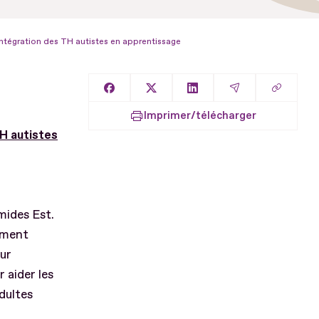
intégration des TH autistes en apprentissage
Copier l
Partager sur Facebook
Partager sur X
Partager sur LinkedIn
Partager par E
Imprimer/télécharger
H autistes
mides Est.
mment
our
r aider les
dultes