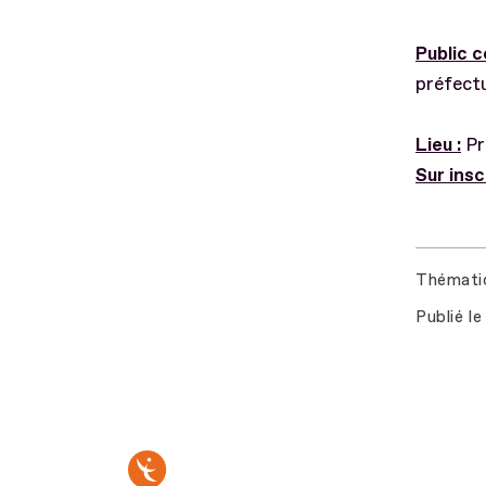
Public 
préfectu
Lieu :
Pré
Sur insc
Thémati
Publié le