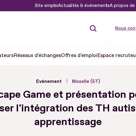
Site emploi
Actualités & événements
A propos de 
Nous con
ateurs
Réseaux d'échanges
Offres d'emploi
Espace recruteu
Evénement
Moselle (57)
cape Game et présentation p
ser l'intégration des TH auti
apprentissage