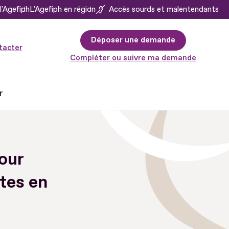
l'Agefiph
L'Agefiph en région
Accès sourds et malentendants
Déposer une demande
tacter
Compléter ou suivre ma demande
r
our
stes en