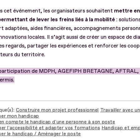
s cet événement, les organisateurs souhaitent
mettre en 
permettant de lever les freins liés à la mobilité
: solution
rt adaptées, aides financières, accompagnements personn
nnovations locales. Il s’agit aussi de créer un espace de d
les regards, partager les expériences et renforcer les coo
teurs du territoire.
 participation de MDPH, AGEFIPH BRETAGNE, AFTRAL, 
permis.
que(s)
Construire mon projet professionnel
Travailler avec u
er mon handicap
en compte le handicap d'une personne à son poste
er l'accessibilité et adapter vos formations
Handicap et emp
r le handicap / Aménager le poste