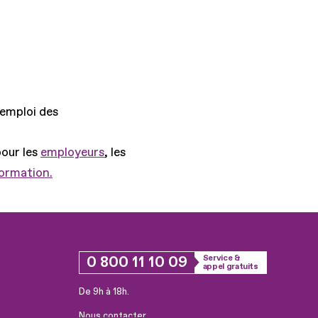
'emploi des
pour les
employeurs
, les
formation.
0 800 11 10 09
Service &
appel gratuits
De 9h à 18h.
Nous contacter