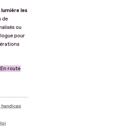
lumière les
s de
alisés ou
ialogue pour
pérations
En route
n handicap
loi