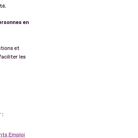
té.
ersonnes en
stions et
aciliter les
 :
ts Emploi