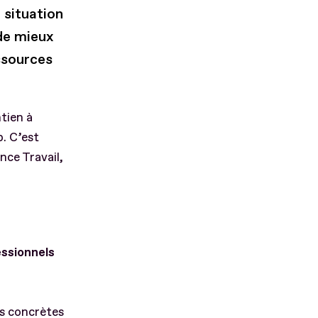
 situation
de mieux
essources
ntien à
p. C’est
nce Travail,
essionnels
ns concrètes