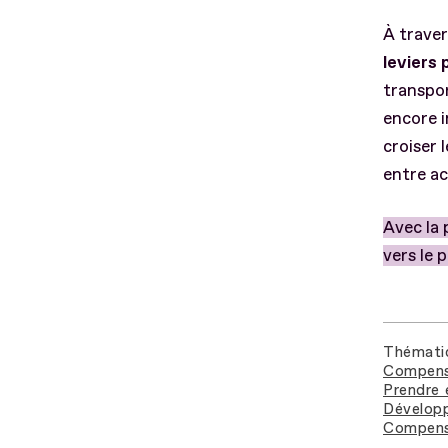
À traver
leviers 
transpo
encore i
croiser 
entre ac
Avec la
vers le 
Thémati
Compens
Prendre 
Développ
Compense