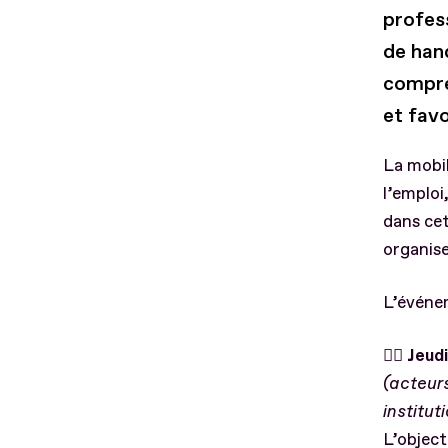
profess
de han
compren
et favo
La mobil
l’emploi
dans cet
organise
L’événe
👉🏻 Jeu
(acteurs
institut
L’object