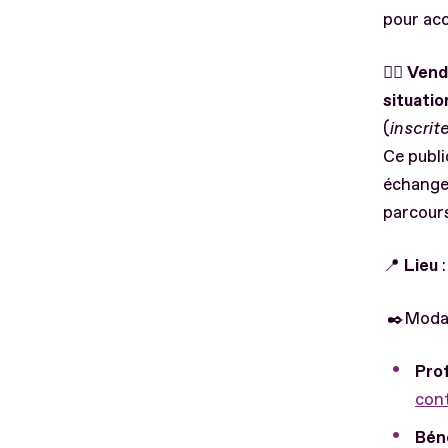
pour acc
👉🏻 Ven
situati
(
inscrit
Ce publi
échanger
parcour
📍
Lieu
✒️Modali
Pro
con
Béné