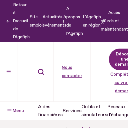
Retour
Aller
A
Accès
à
au
Site
Actualités &
propos
L'Agefiph
l'accueil
sourds et
contenu
emploi
événements
de
en région
de
malentendant
Aller
l'Agefiph
l'Agefiph
au
pied
Dépo
de
un
dema
page
Nous
Complét
contacter
suivre
dema
Aides
Outils et
Réseaux
Services
Menu
financières
simulateurs
d'échang