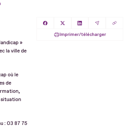
d
Copier l
Partager sur Facebook
Partager sur X
Partager sur LinkedIn
Partager par E
Imprimer/télécharger
Handicap »
 la ville de
cap où le
es de
ormation,
situation
u : 03 87 75