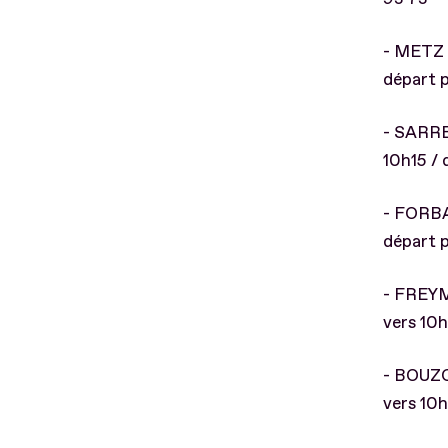
- METZ :
départ p
- SARRE
10h15 / 
- FORBAC
départ p
- FREYM
vers 10h
- BOUZO
vers 10h