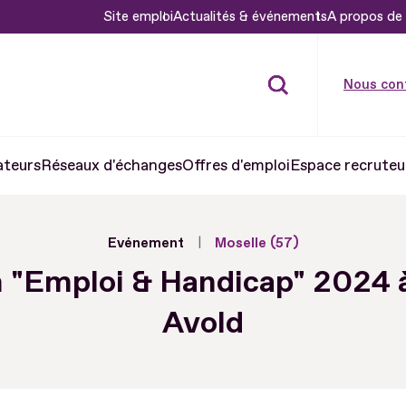
Site emploi
Actualités & événements
A propos de 
Nous con
ateurs
Réseaux d'échanges
Offres d'emploi
Espace recruteu
Evénement
Moselle (57)
 "Emploi & Handicap" 2024 à
Avold