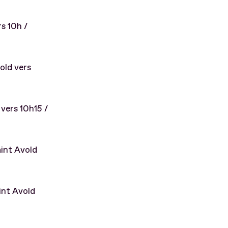
rs 10h /
old vers
vers 10h15 /
int Avold
int Avold