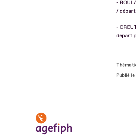
- BOULAY
/ départ
- CREUTZ
départ p
Thémati
Publié le