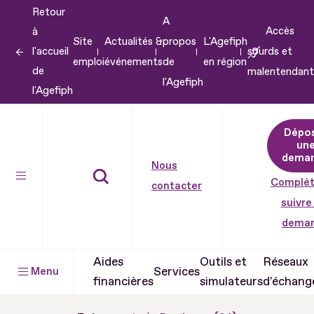
Retour
Aller
A
Accès
à
au
Site
Actualités &
propos
L'Agefiph
l'accueil
sourds et
contenu
emploi
événements
de
en région
de
malentendant
Aller
l'Agefiph
l'Agefiph
au
pied
Dépo
de
un
dema
page
Nous
Complét
contacter
suivre
dema
Aides
Outils et
Réseaux
Services
Menu
financières
simulateurs
d'échang