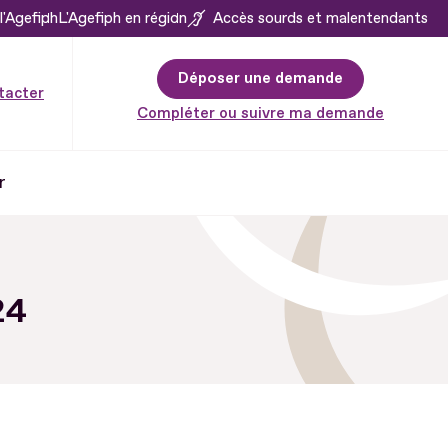
l'Agefiph
L'Agefiph en région
Accès sourds et malentendants
Déposer une demande
tacter
Compléter ou suivre ma demande
r
24