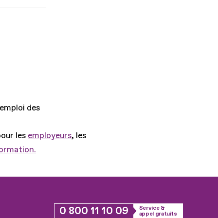
'emploi des
pour les
employeurs
, les
formation.
0 800 11 10 09
Service &
appel gratuits