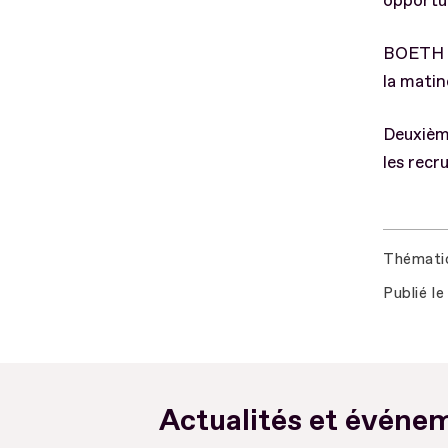
opportu
BOETH ve
la matin
Deuxième
les recr
Thémati
Publié le
Actualités et événem