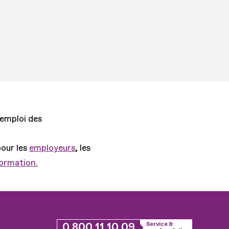
'emploi des
pour les
employeurs
, les
formation.
0 800 11 10 09
Service &