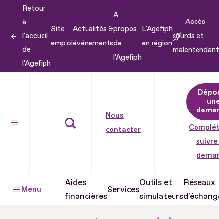
Retour
Aller
A
Accès
à
au
Site
Actualités &
propos
L'Agefiph
l'accueil
sourds et
contenu
emploi
événements
de
en région
de
malentendant
Aller
l'Agefiph
l'Agefiph
au
pied
Dépo
de
un
dema
page
Nous
Complét
contacter
suivre
dema
Aides
Outils et
Réseaux
Services
Menu
financières
simulateurs
d'échang