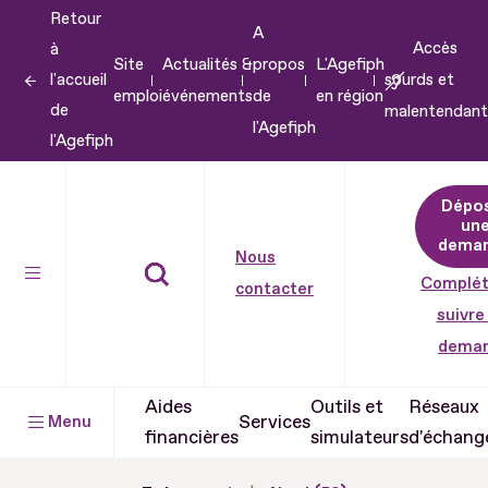
Retour
Aller
A
Accès
à
au
Site
Actualités &
propos
L'Agefiph
l'accueil
sourds et
contenu
emploi
événements
de
en région
de
malentendant
Aller
l'Agefiph
l'Agefiph
au
pied
Dépo
de
un
dema
page
Nous
Complét
contacter
suivre
dema
Aides
Outils et
Réseaux
Services
Menu
financières
simulateurs
d'échang