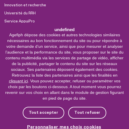
Innovation et recherche
Université du RRH
Service AppuiPro
undefined
Agefiph dépose des cookies et autres technologies similaires
Nous suivre
nécessaires au bon fonctionnement du site ou pour répondre à
Youtube
votre demande d’un service, ainsi que pour mesurer et analyser
l’audience et la performance du site, vous proposer sur le site du
Linkedin
contenu multimédia via les services de partage de vidéo, afficher
de la publicité, partager le contenu du site sur les réseaux
Facebook
sociaux. Ses partenaires déposent également des cookies.
X
Retrouvez la liste des partenaires ainsi que les finalités en
cliquant ici
. Vous pouvez accepter, refuser ou paramétrer vos
choix par les boutons ci-dessous. A tout moment vous pourrez
0 800 11 10 09
Service &
revenir sur vos choix en allant dans le module de gestion figurant
appel gratuits
en pied de page du site.
De 9h à 18h.
Nous contacter
Tout accepter
Tout refuser
Plateforme de mise en contact LSF
Personnaliser mes choix cookies