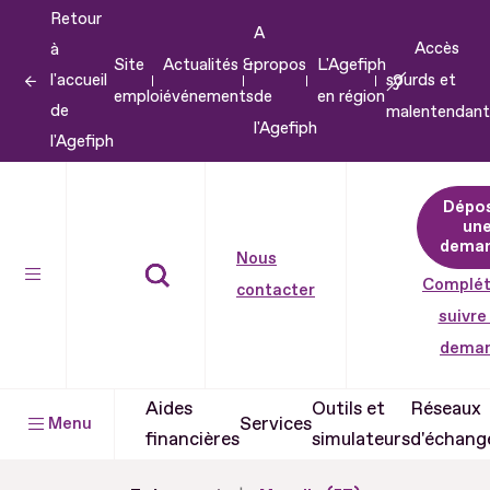
Retour
Aller
A
Accès
à
au
Site
Actualités &
propos
L'Agefiph
l'accueil
sourds et
contenu
emploi
événements
de
en région
de
malentendant
Aller
l'Agefiph
l'Agefiph
au
pied
Dépo
de
un
dema
page
Nous
Complét
contacter
suivre
dema
Aides
Outils et
Réseaux
Services
Menu
financières
simulateurs
d'échang