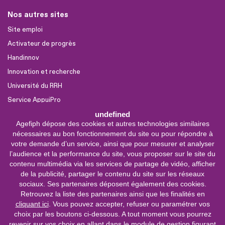
Nos autres sites
Site emploi
Activateur de progrès
Handinnov
Innovation et recherche
Université du RRH
Service AppuiPro
undefined
Agefiph dépose des cookies et autres technologies similaires
Nous suivre
nécessaires au bon fonctionnement du site ou pour répondre à
Youtube
votre demande d’un service, ainsi que pour mesurer et analyser
l’audience et la performance du site, vous proposer sur le site du
Linkedin
contenu multimédia via les services de partage de vidéo, afficher
de la publicité, partager le contenu du site sur les réseaux
Facebook
sociaux. Ses partenaires déposent également des cookies.
X
Retrouvez la liste des partenaires ainsi que les finalités en
cliquant ici
. Vous pouvez accepter, refuser ou paramétrer vos
choix par les boutons ci-dessous. A tout moment vous pourrez
0 800 11 10 09
Service &
revenir sur vos choix en allant dans le module de gestion figurant
appel gratuits