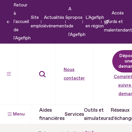
Retour
Aller
A
Accès
à
au
Site
Actualités &
propos
L'Agefiph
l'accueil
sourds et
contenu
emploi
événements
de
en région
de
malentendant
Aller
l'Agefiph
l'Agefiph
au
pied
Dépo
de
un
dema
page
Nous
Complét
contacter
suivre
dema
Aides
Outils et
Réseaux
Services
Menu
financières
simulateurs
d'échang