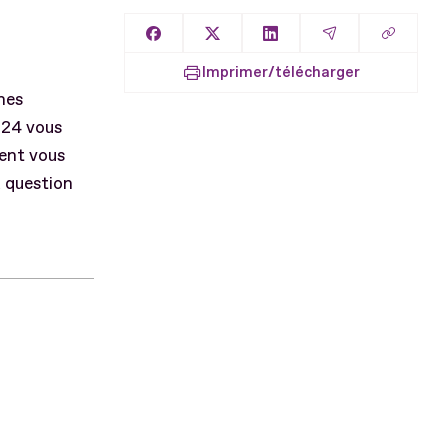
Copier l
Partager sur Facebook
Partager sur X
Partager sur LinkedIn
Partager par E
Imprimer/télécharger
nes
 24 vous
ment vous
a question