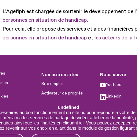
L'Agefiph est chargée de soutenir le développement de l
personnes en situation de handicap.
Pour cela, elle propose des services et aides financières 
personnes en situation de handicap
et
les acteurs de la 
res
Nos autres sites
Nous suivre
ales
Site emploi
Youtube
Activateur de progrès
okies
Linkedin
Handinnov
humaines
undefined
Facebook
Innovation et recherche
cessaires au bon fonctionnement du site ou pour répondre à votre dem
imédia via les services de partage de vidéo, afficher de la publicité,
X
Université du RRH
aires ainsi que les finalités en
cliquant ici
. Vous pouvez accepter, re
 revenir sur vos choix en allant dans le module de gestion figurant e
Service AppuiPro