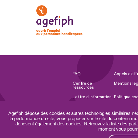
FAQ
Appels d'off
Centre de
Mentions lég
ressources
Lettre d'information
Politique co
Espace Presse
Ressources 
Agefiph dépose des cookies et autres technologies similaires né
Accessibilité :
Plan du site
la performance du site, vous proposer sur le site du contenu mult
partiellement
déposent également des cookies. Retrouvez la liste des parten
conforme
moment vous pourrez