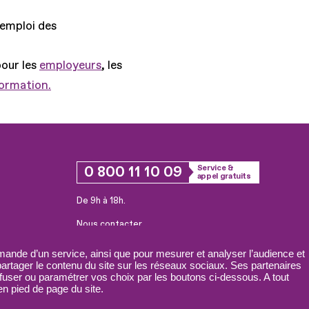
'emploi des
pour les
employeurs
, les
formation.
0 800 11 10 09
Service &
appel gratuits
De 9h à 18h.
Nous contacter
Plateforme de mise en contact LSF
ande d’un service, ainsi que pour mesurer et analyser l’audience et
 partager le contenu du site sur les réseaux sociaux. Ses partenaires
fuser ou paramétrer vos choix par les boutons ci-dessous. A tout
n pied de page du site.