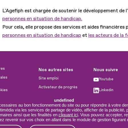
L'Agefiph est chargée de soutenir le développement de l
personnes en situation de handicap.
Pour cela, elle propose des services et aides financières 
personnes en situation de handicap
et
les acteurs de la 
res
Nos autres sites
Nous suivre
ales
Site emploi
Youtube
Activateur de progrès
okies
Linkedin
Handinnov
humaines
undefined
Facebook
Innovation et recherche
cessaires au bon fonctionnement du site ou pour répondre à votre dem
imédia via les services de partage de vidéo, afficher de la publicité,
X
Université du RRH
aires ainsi que les finalités en
cliquant ici
. Vous pouvez accepter, re
 revenir sur vos choix en allant dans le module de gestion figurant e
Service AppuiPro