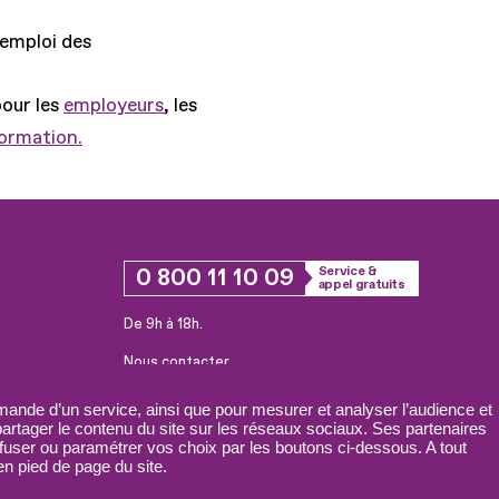
'emploi des
pour les
employeurs
, les
formation.
0 800 11 10 09
Service &
appel gratuits
De 9h à 18h.
Nous contacter
Plateforme de mise en contact LSF
ande d’un service, ainsi que pour mesurer et analyser l’audience et
 partager le contenu du site sur les réseaux sociaux. Ses partenaires
fuser ou paramétrer vos choix par les boutons ci-dessous. A tout
n pied de page du site.