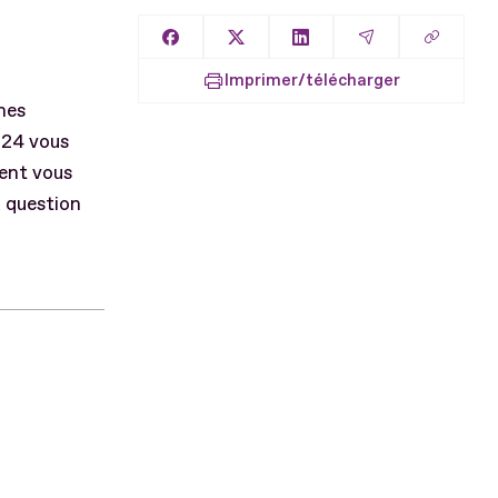
Copier l
Partager sur Facebook
Partager sur X
Partager sur LinkedIn
Partager par E
Imprimer/télécharger
nes
 24 vous
ment vous
a question