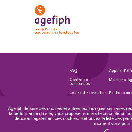
FAQ
Appels d'off
Centre de
Mentions lég
ressources
Lettre d'information
Politique co
Espace Presse
Ressources 
Agefiph dépose des cookies et autres technologies similaires né
Accessibilité :
Plan du site
la performance du site, vous proposer sur le site du contenu mult
partiellement
déposent également des cookies. Retrouvez la liste des parten
conforme
moment vous pourrez