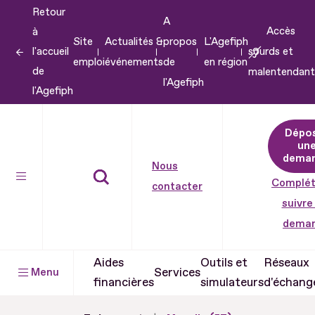
Retour
Aller
A
Accès
à
au
Site
Actualités &
propos
L'Agefiph
l'accueil
sourds et
contenu
emploi
événements
de
en région
de
malentendant
Aller
l'Agefiph
l'Agefiph
au
pied
Dépo
de
un
dema
page
Nous
Complét
contacter
suivre
dema
Aides
Outils et
Réseaux
Services
Menu
financières
simulateurs
d'échang