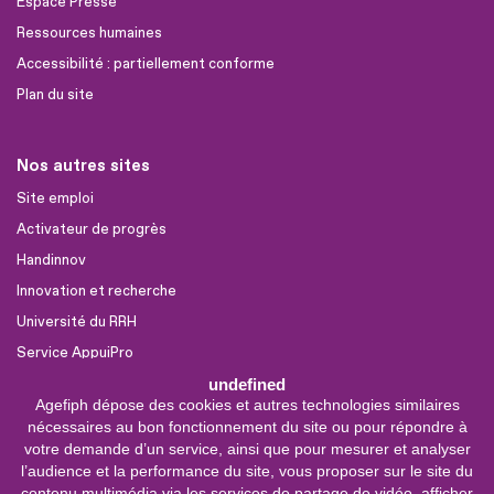
Espace Presse
Ressources humaines
Accessibilité : partiellement conforme
Plan du site
Nos autres sites
Site emploi
Activateur de progrès
Handinnov
Innovation et recherche
Université du RRH
Service AppuiPro
undefined
Agefiph dépose des cookies et autres technologies similaires
Nous suivre
nécessaires au bon fonctionnement du site ou pour répondre à
Youtube
votre demande d’un service, ainsi que pour mesurer et analyser
l’audience et la performance du site, vous proposer sur le site du
Linkedin
contenu multimédia via les services de partage de vidéo, afficher