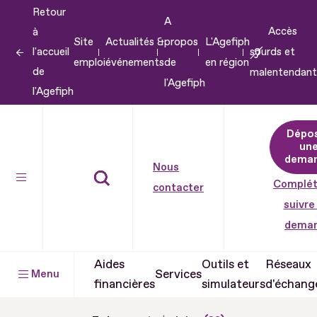
Retour
Aller
A
Accès
à
au
Site
Actualités &
propos
L'Agefiph
l'accueil
sourds et
contenu
emploi
événements
de
en région
de
malentendant
Aller
l'Agefiph
l'Agefiph
au
pied
Dépo
de
un
dema
page
Nous
Complét
contacter
suivre
dema
Aides
Outils et
Réseaux
Services
Menu
financières
simulateurs
d'échang