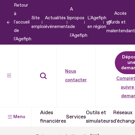
Retour
Aller
A
Accès
à
au
Site
Actualités &
propos
L'Agefiph
l'accueil
sourds et
contenu
emploi
événements
de
en région
de
malentendant
Aller
l'Agefiph
l'Agefiph
au
pied
Dépo
de
un
dema
page
Nous
Complét
contacter
suivre
dema
Aides
Outils et
Réseaux
Services
Menu
financières
simulateurs
d'échang