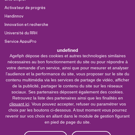
Activateur de progrès
Handinnov
Innovation et recherche
Université du RRH
Service AppuiPro
undefined
Agefiph dépose des cookies et autres technologies similaires
Nous suivre
nécessaires au bon fonctionnement du site ou pour répondre à
Youtube
votre demande d’un service, ainsi que pour mesurer et analyser
l’audience et la performance du site, vous proposer sur le site du
Linkedin
contenu multimédia via les services de partage de vidéo, afficher
de la publicité, partager le contenu du site sur les réseaux
Facebook
sociaux. Ses partenaires déposent également des cookies.
X
Retrouvez la liste des partenaires ainsi que les finalités en
cliquant ici
. Vous pouvez accepter, refuser ou paramétrer vos
choix par les boutons ci-dessous. A tout moment vous pourrez
0 800 11 10 09
Service &
revenir sur vos choix en allant dans le module de gestion figurant
appel gratuits
en pied de page du site.
De 9h à 18h.
Nous contacter