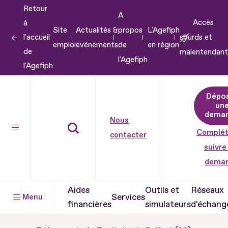
Retour
Aller
A
Accès
à
au
Site
Actualités &
propos
L'Agefiph
l'accueil
sourds et
contenu
emploi
événements
de
en région
de
malentendant
Aller
l'Agefiph
l'Agefiph
au
pied
Dépo
de
un
dema
page
Nous
Complét
contacter
suivre
dema
Aides
Outils et
Réseaux
Services
Menu
financières
simulateurs
d'échang