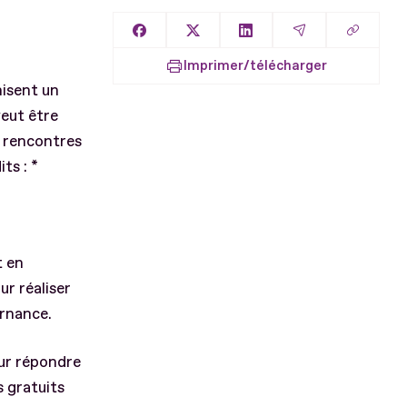
Copier l
Partager sur Facebook
Partager sur X
Partager sur LinkedIn
Partager par E
Imprimer/télécharger
isent un
veut être
t rencontres
ts : *
t en
r réaliser
ernance.
our répondre
s gratuits