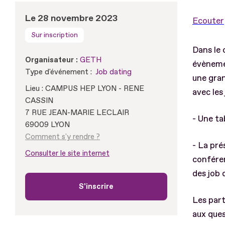
Le 28 novembre 2023
Ecouter
Sur inscription
Dans le
Organisateur :
GETH
évènemen
Type d'événement :
Job dating
une gran
Lieu : CAMPUS HEP LYON - RENE
avec les
CASSIN
7 RUE JEAN-MARIE LECLAIR
- Une ta
69009 LYON
Comment s'y rendre ?
- La pré
Consulter le site internet
conféren
des job 
S'inscrire
Les part
aux ques