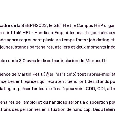
 cadre de la SEEPH2023, le GETH et le Campus HEP organ
t intitulé HEJ - Handicap Emploi Jeunes ! La journée se 
de agora regroupant plusieurs temps forts : job dating e
 jeunes, stands partenaires, ateliers et deux moments inédi
ble ronde 3.0 avec le directeur inclusion de Microsoft
sence de Martin Petit (@el_marticino) tout l'après-midi e
ce Les entreprises qui recrutent tiendront des stands pou
dating et présenter leurs offres à pourvoir : CDD, CDI, alt
enaires de l'emploi et du handicap seront à disposition p
tions des personnes en situation de handicap. Des atelier