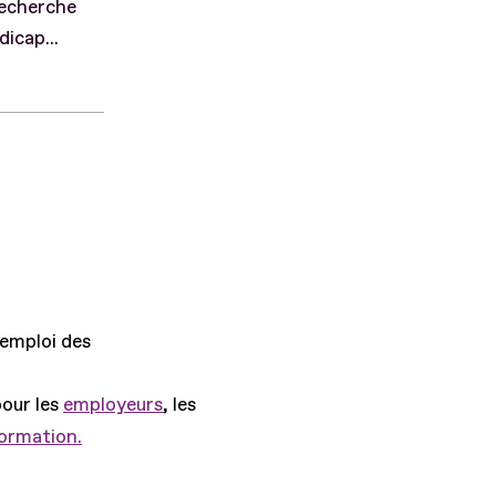
 recherche
icap...
'emploi des
pour les
employeurs
, les
formation.