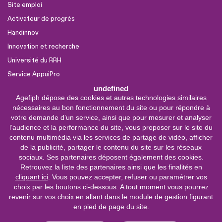
Site emploi
Activateur de progrès
Handinnov
Innovation et recherche
Université du RRH
Service AppuiPro
undefined
Agefiph dépose des cookies et autres technologies similaires
Nous suivre
nécessaires au bon fonctionnement du site ou pour répondre à
Youtube
votre demande d’un service, ainsi que pour mesurer et analyser
l’audience et la performance du site, vous proposer sur le site du
Linkedin
contenu multimédia via les services de partage de vidéo, afficher
de la publicité, partager le contenu du site sur les réseaux
Facebook
sociaux. Ses partenaires déposent également des cookies.
X
Retrouvez la liste des partenaires ainsi que les finalités en
cliquant ici
. Vous pouvez accepter, refuser ou paramétrer vos
choix par les boutons ci-dessous. A tout moment vous pourrez
0 800 11 10 09
Service &
revenir sur vos choix en allant dans le module de gestion figurant
appel gratuits
en pied de page du site.
De 9h à 18h.