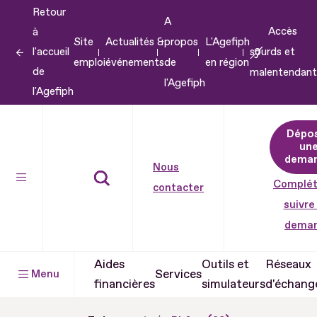
Retour
Aller
A
Accès
à
au
Site
Actualités &
propos
L'Agefiph
l'accueil
sourds et
contenu
emploi
événements
de
en région
de
malentendant
Aller
l'Agefiph
l'Agefiph
au
pied
Dépo
de
un
dema
page
Nous
Complét
contacter
suivre
dema
Aides
Outils et
Réseaux
Services
Menu
financières
simulateurs
d'échang