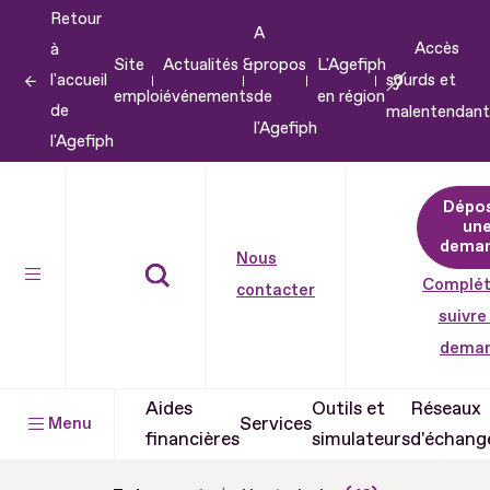
Retour
Aller
A
Accès
à
au
Site
Actualités &
propos
L'Agefiph
l'accueil
sourds et
contenu
emploi
événements
de
en région
de
malentendant
Aller
l'Agefiph
l'Agefiph
au
pied
Dépo
de
un
dema
page
Nous
Complét
contacter
suivre
dema
Aides
Outils et
Réseaux
Services
Menu
financières
simulateurs
d'échang