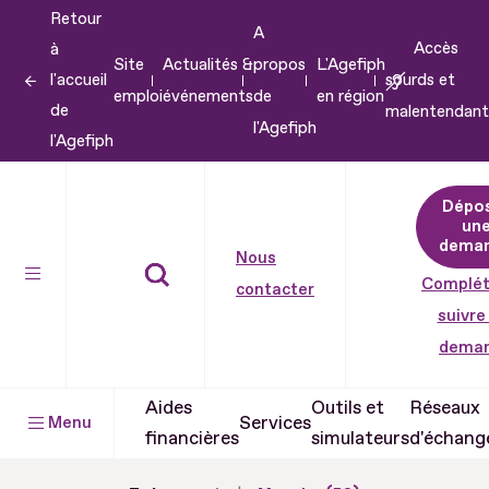
Retour
Aller
A
Accès
à
au
Site
Actualités &
propos
L'Agefiph
l'accueil
sourds et
contenu
emploi
événements
de
en région
de
malentendant
Aller
l'Agefiph
l'Agefiph
au
pied
Dépo
de
un
dema
page
Nous
Complét
contacter
suivre
dema
Aides
Outils et
Réseaux
Services
Menu
financières
simulateurs
d'échang