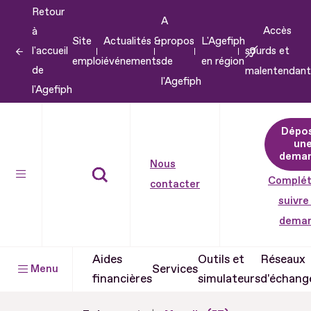
Retour
Aller
A
Accès
à
au
Site
Actualités &
propos
L'Agefiph
l'accueil
sourds et
contenu
emploi
événements
de
en région
de
malentendant
Aller
l'Agefiph
l'Agefiph
au
pied
Dépo
de
un
dema
page
Nous
Complét
contacter
suivre
dema
Aides
Outils et
Réseaux
Services
Menu
financières
simulateurs
d'échang