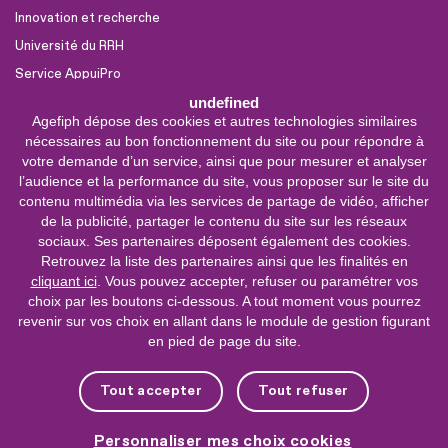
Innovation et recherche
Université du RRH
Service AppuiPro
undefined
Agefiph dépose des cookies et autres technologies similaires
Nous suivre
nécessaires au bon fonctionnement du site ou pour répondre à
Youtube
votre demande d’un service, ainsi que pour mesurer et analyser
l’audience et la performance du site, vous proposer sur le site du
Linkedin
contenu multimédia via les services de partage de vidéo, afficher
de la publicité, partager le contenu du site sur les réseaux
Facebook
sociaux. Ses partenaires déposent également des cookies.
X
Retrouvez la liste des partenaires ainsi que les finalités en
cliquant ici
. Vous pouvez accepter, refuser ou paramétrer vos
choix par les boutons ci-dessous. A tout moment vous pourrez
0 800 11 10 09
Service &
revenir sur vos choix en allant dans le module de gestion figurant
appel gratuits
en pied de page du site.
De 9h à 18h.
Nous contacter
Tout accepter
Tout refuser
Plateforme de mise en contact LSF
Personnaliser mes choix cookies