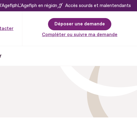
l'Agefiph
L'Agefiph en région
Accès sourds et malentendants
Déposer une demande
tacter
Compléter ou suivre ma demande
r