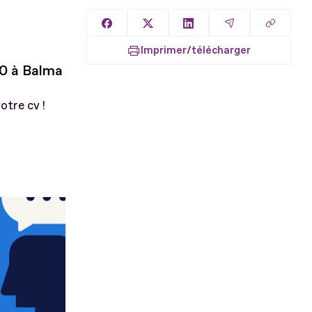
Copier l
Partager sur Facebook
Partager sur X
Partager sur LinkedIn
Partager par E
Imprimer/télécharger
30 à Balma
otre cv !