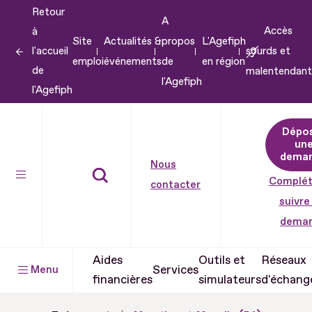
Retour
Aller
A
Accès
à
au
Site
Actualités &
propos
L'Agefiph
l'accueil
sourds et
contenu
emploi
événements
de
en région
de
malentendant
Aller
l'Agefiph
l'Agefiph
au
pied
Dépo
de
un
dema
page
Nous
Complét
contacter
suivre
dema
Aides
Outils et
Réseaux
Services
Menu
financières
simulateurs
d'échang