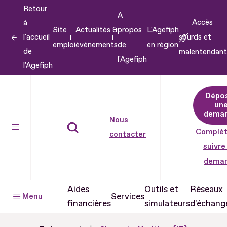
Retour
Aller
A
Accès
à
au
Site
Actualités &
propos
L'Agefiph
l'accueil
sourds et
contenu
emploi
événements
de
en région
de
malentendant
Aller
l'Agefiph
l'Agefiph
au
pied
Dépo
de
un
dema
page
Nous
Complét
contacter
suivre
dema
Aides
Outils et
Réseaux
Services
Menu
financières
simulateurs
d'échang