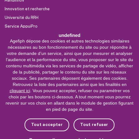
Handinnov
Innovation et recherche
Université du RRH
Service AppuiPro
undefined
Agefiph dépose des cookies et autres technologies similaires
Nous suivre
nécessaires au bon fonctionnement du site ou pour répondre à
Youtube
votre demande d’un service, ainsi que pour mesurer et analyser
l’audience et la performance du site, vous proposer sur le site du
Linkedin
contenu multimédia via les services de partage de vidéo, afficher
de la publicité, partager le contenu du site sur les réseaux
Facebook
sociaux. Ses partenaires déposent également des cookies.
X
Retrouvez la liste des partenaires ainsi que les finalités en
cliquant ici
. Vous pouvez accepter, refuser ou paramétrer vos
choix par les boutons ci-dessous. A tout moment vous pourrez
0 800 11 10 09
Service &
revenir sur vos choix en allant dans le module de gestion figurant
appel gratuits
en pied de page du site.
De 9h à 18h.
Nous contacter
Tout accepter
Tout refuser
Plateforme de mise en contact LSF