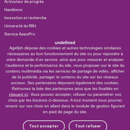
Activateur de progrès
Handinnov
Innovation et recherche
Université du RRH
Service AppuiPro
undefined
Agefiph dépose des cookies et autres technologies similaires
Nous suivre
nécessaires au bon fonctionnement du site ou pour répondre à
Youtube
votre demande d’un service, ainsi que pour mesurer et analyser
l’audience et la performance du site, vous proposer sur le site du
Linkedin
contenu multimédia via les services de partage de vidéo, afficher
de la publicité, partager le contenu du site sur les réseaux
Facebook
sociaux. Ses partenaires déposent également des cookies.
X
Retrouvez la liste des partenaires ainsi que les finalités en
cliquant ici
. Vous pouvez accepter, refuser ou paramétrer vos
choix par les boutons ci-dessous. A tout moment vous pourrez
0 800 11 10 09
Service &
revenir sur vos choix en allant dans le module de gestion figurant
appel gratuits
en pied de page du site.
De 9h à 18h.
Nous contacter
Tout accepter
Tout refuser
Plateforme de mise en contact LSF