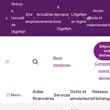
Retour
Aller
A
Accès
à
au
Site
Actualités &
propos
L'Agefiph
l'accueil
sourds et
contenu
emploi
événements
de
en région
de
malentendant
Aller
l'Agefiph
l'Agefiph
au
pied
Dépo
de
un
dema
page
Nous
Complét
contacter
suivre
dema
Aides
Outils et
Réseaux
Services
Menu
financières
simulateurs
d'échang