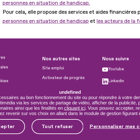
personnes en situation de handicap.
Pour cela, elle propose des services et aides financières 
personnes en situation de handicap
et
les acteurs de la 
res
Nos autres sites
Nous suivre
ales
Site emploi
Youtube
Activateur de progrès
okies
Linkedin
Handinnov
humaines
undefined
Facebook
Innovation et recherche
cessaires au bon fonctionnement du site ou pour répondre à votre dem
imédia via les services de partage de vidéo, afficher de la publicité,
X
Université du RRH
aires ainsi que les finalités en
cliquant ici
. Vous pouvez accepter, re
 revenir sur vos choix en allant dans le module de gestion figurant e
Service AppuiPro
cepter
Tout refuser
Personnaliser mes c