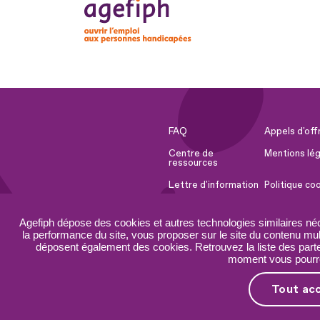
FAQ
Appels d'off
Centre de
Mentions lég
ressources
Lettre d'information
Politique co
Espace Presse
Ressources 
Agefiph dépose des cookies et autres technologies similaires né
Accessibilité :
Plan du site
la performance du site, vous proposer sur le site du contenu mult
partiellement
déposent également des cookies. Retrouvez la liste des parten
conforme
moment vous pourrez
Tout ac