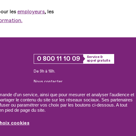
pour les
employeurs
, les
formation.
0 800 11 10 09
Service &
appel gratuits
De 9h à 18h.
Nous contacter
Plateforme de mise en contact LSF
ande d’un service, ainsi que pour mesurer et analyser l’audience et
 partager le contenu du site sur les réseaux sociaux. Ses partenaires
fuser ou paramétrer vos choix par les boutons ci-dessous. A tout
n pied de page du site.
hoix cookies