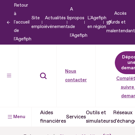
Retour
Aller
A
Accès
à
au
Site
Actualités &
propos
L'Agefiph
l'accueil
sourds et
contenu
emploi
événements
de
en région
de
malentendant
Aller
l'Agefiph
l'Agefiph
au
pied
Dépo
de
un
dema
page
Nous
Complét
contacter
suivre
dema
Aides
Outils et
Réseaux
Services
Menu
financières
simulateurs
d'échang