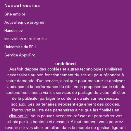
Nos autres sites
Site emploi
Activateur de progrès
Handinnov
Innovation et recherche
Université du RRH
Service AppuiPro
undefined
Agefiph dépose des cookies et autres technologies similaires
Nous suivre
nécessaires au bon fonctionnement du site ou pour répondre à
Youtube
votre demande d’un service, ainsi que pour mesurer et analyser
l’audience et la performance du site, vous proposer sur le site du
Linkedin
contenu multimédia via les services de partage de vidéo, afficher
de la publicité, partager le contenu du site sur les réseaux
Facebook
sociaux. Ses partenaires déposent également des cookies.
X
Retrouvez la liste des partenaires ainsi que les finalités en
cliquant ici
. Vous pouvez accepter, refuser ou paramétrer vos
choix par les boutons ci-dessous. A tout moment vous pourrez
0 800 11 10 09
Service &
revenir sur vos choix en allant dans le module de gestion figurant
appel gratuits