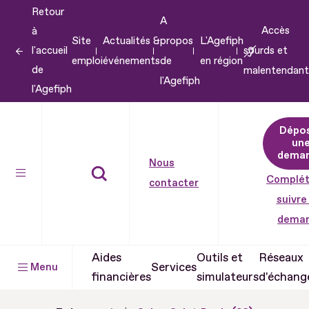
Retour
Aller
A
Accès
à
au
Site
Actualités &
propos
L'Agefiph
l'accueil
sourds et
contenu
emploi
événements
de
en région
de
malentendant
Aller
l'Agefiph
l'Agefiph
au
pied
Dépo
de
un
dema
page
Nous
Complét
contacter
suivre
dema
Aides
Outils et
Réseaux
Services
Menu
financières
simulateurs
d'échang