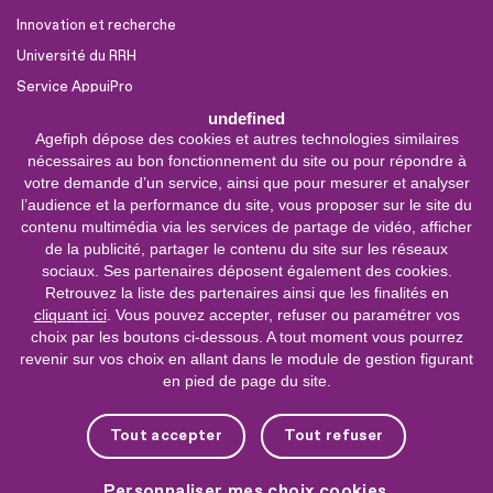
Innovation et recherche
Université du RRH
Service AppuiPro
undefined
Agefiph dépose des cookies et autres technologies similaires
Nous suivre
nécessaires au bon fonctionnement du site ou pour répondre à
Youtube
votre demande d’un service, ainsi que pour mesurer et analyser
l’audience et la performance du site, vous proposer sur le site du
Linkedin
contenu multimédia via les services de partage de vidéo, afficher
de la publicité, partager le contenu du site sur les réseaux
Facebook
sociaux. Ses partenaires déposent également des cookies.
X
Retrouvez la liste des partenaires ainsi que les finalités en
cliquant ici
. Vous pouvez accepter, refuser ou paramétrer vos
choix par les boutons ci-dessous. A tout moment vous pourrez
0 800 11 10 09
Service &
revenir sur vos choix en allant dans le module de gestion figurant
appel gratuits
en pied de page du site.
De 9h à 18h.
Nous contacter
Tout accepter
Tout refuser
Plateforme de mise en contact LSF
Personnaliser mes choix cookies