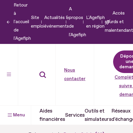
Retour
Aller
A
Accès
à
au
Site
Actualités &
propos
L'Agefiph
l'accueil
sourds et
contenu
emploi
événements
de
en région
de
malentendant
Aller
l'Agefiph
l'Agefiph
au
pied
Dépo
de
un
dema
page
Nous
Complét
contacter
suivre
dema
Aides
Outils et
Réseaux
Services
Menu
financières
simulateurs
d'échang