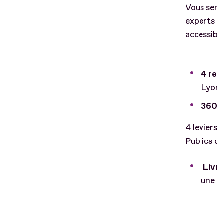
Vous ser
experts 
accessib
4 r
Lyon
360°
4 levier
Publics c
Liv
une