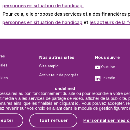
personnes en situation de handicap.
Pour cela, elle propose des services et aides financières 
personnes en situation de handicap
et
les acteurs de la 
res
Nos autres sites
Nous suivre
ales
Site emploi
Youtube
Activateur de progrès
okies
Linkedin
Handinnov
humaines
undefined
Facebook
Innovation et recherche
cessaires au bon fonctionnement du site ou pour répondre à votre dem
imédia via les services de partage de vidéo, afficher de la publicité,
X
Université du RRH
aires ainsi que les finalités en
cliquant ici
. Vous pouvez accepter, re
 revenir sur vos choix en allant dans le module de gestion figurant e
Service AppuiPro
cepter
Tout refuser
Personnaliser mes c