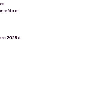
des
oncrète et
bre 2025
à