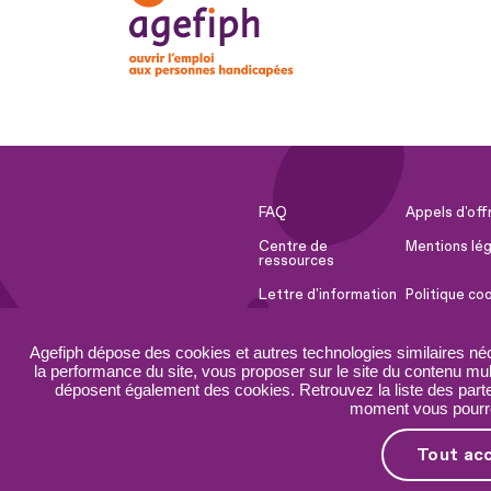
FAQ
Appels d'off
Centre de
Mentions lég
ressources
Lettre d'information
Politique co
Espace Presse
Ressources 
Agefiph dépose des cookies et autres technologies similaires né
Accessibilité :
Plan du site
la performance du site, vous proposer sur le site du contenu mult
partiellement
déposent également des cookies. Retrouvez la liste des parten
conforme
moment vous pourrez
Tout ac