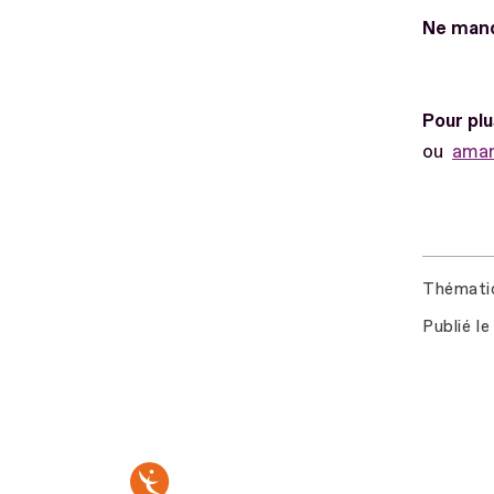
Ne manq
Pour pl
ou
aman
Thémati
Publié le