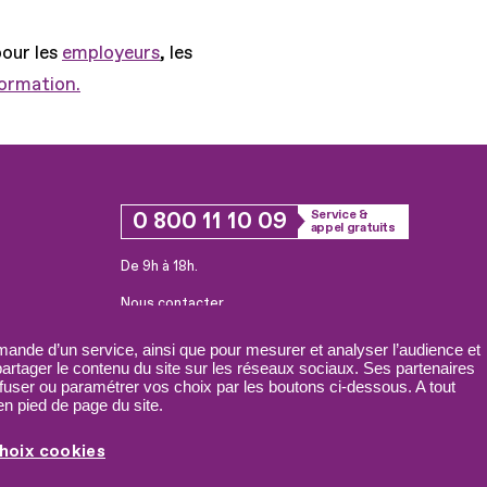
pour les
employeurs
, les
formation.
0 800 11 10 09
Service &
appel gratuits
De 9h à 18h.
Nous contacter
Plateforme de mise en contact LSF
ande d’un service, ainsi que pour mesurer et analyser l’audience et
 partager le contenu du site sur les réseaux sociaux. Ses partenaires
fuser ou paramétrer vos choix par les boutons ci-dessous. A tout
n pied de page du site.
hoix cookies