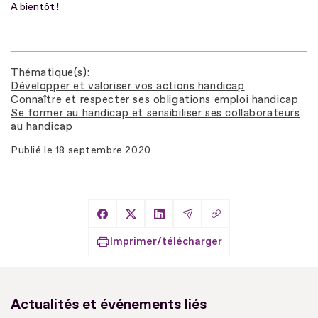
A bientôt !
Thématique(s)
Développer et valoriser vos actions handicap
Connaître et respecter ses obligations emploi handicap
Se former au handicap et sensibiliser ses collaborateurs
au handicap
Publié le
18 septembre 2020
Copier le lien
Partager sur Facebook
Partager sur X
Partager sur LinkedIn
Partager par Email
Imprimer/télécharger
Actualités et événements liés