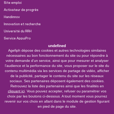
Site emploi
Activateur de progrès
Handinnov
Innovation et recherche
Université du RRH
Service AppuiPro
undefined
Agefiph dépose des cookies et autres technologies similaires
Nous suivre
nécessaires au bon fonctionnement du site ou pour répondre à
Youtube
votre demande d’un service, ainsi que pour mesurer et analyser
l’audience et la performance du site, vous proposer sur le site du
Linkedin
contenu multimédia via les services de partage de vidéo, afficher
de la publicité, partager le contenu du site sur les réseaux
Facebook
sociaux. Ses partenaires déposent également des cookies.
X
Retrouvez la liste des partenaires ainsi que les finalités en
cliquant ici
. Vous pouvez accepter, refuser ou paramétrer vos
choix par les boutons ci-dessous. A tout moment vous pourrez
0 800 11 10 09
Service &
revenir sur vos choix en allant dans le module de gestion figurant
appel gratuits
en pied de page du site.
De 9h à 18h.