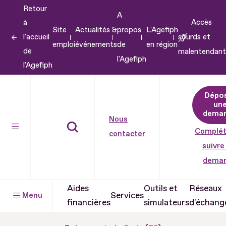
Retour
Aller
A
Accès
à
au
Site
Actualités &
propos
L'Agefiph
l'accueil
sourds et
contenu
emploi
événements
de
en région
de
malentendant
Aller
l'Agefiph
l'Agefiph
au
pied
Dépo
de
un
dema
page
Nous
Complét
contacter
suivre
dema
Aides
Outils et
Réseaux
Services
Menu
financières
simulateurs
d'échang