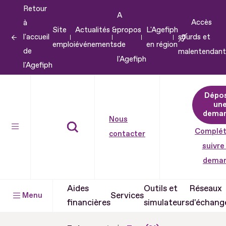
Retour
Aller
A
Accès
à
au
Site
Actualités &
propos
L'Agefiph
l'accueil
sourds et
contenu
emploi
événements
de
en région
de
malentendant
Aller
l'Agefiph
l'Agefiph
au
pied
Dépo
de
un
dema
page
Nous
Complét
contacter
suivre
dema
Aides
Outils et
Réseaux
Services
Menu
financières
simulateurs
d'échang