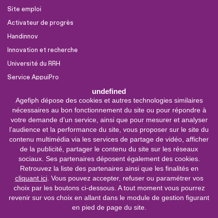
Site emploi
Activateur de progrès
Handinnov
Innovation et recherche
Université du RRH
Service AppuiPro
undefined
Agefiph dépose des cookies et autres technologies similaires
Nous suivre
nécessaires au bon fonctionnement du site ou pour répondre à
Youtube
votre demande d’un service, ainsi que pour mesurer et analyser
l’audience et la performance du site, vous proposer sur le site du
Linkedin
contenu multimédia via les services de partage de vidéo, afficher
de la publicité, partager le contenu du site sur les réseaux
Facebook
sociaux. Ses partenaires déposent également des cookies.
X
Retrouvez la liste des partenaires ainsi que les finalités en
cliquant ici
. Vous pouvez accepter, refuser ou paramétrer vos
choix par les boutons ci-dessous. A tout moment vous pourrez
0 800 11 10 09
Service &
revenir sur vos choix en allant dans le module de gestion figurant
appel gratuits
en pied de page du site.
De 9h à 18h.