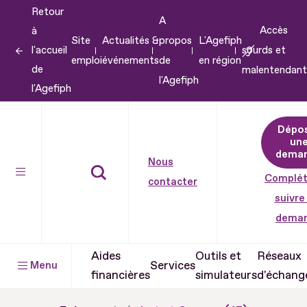
Retour
Aller
A
Accès
à
au
Site
Actualités &
propos
L'Agefiph
l'accueil
sourds et
contenu
emploi
événements
de
en région
de
malentendant
Aller
l'Agefiph
l'Agefiph
au
pied
Dépo
de
un
dema
page
Nous
Complét
contacter
suivre
dema
Aides
Outils et
Réseaux
Services
Menu
financières
simulateurs
d'échang