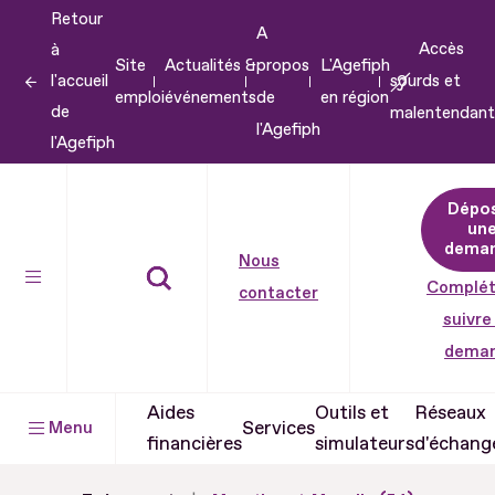
Retour
Aller
A
Accès
à
au
Site
Actualités &
propos
L'Agefiph
l'accueil
sourds et
contenu
emploi
événements
de
en région
de
malentendant
Aller
l'Agefiph
l'Agefiph
au
pied
Dépo
de
un
dema
page
Nous
Complét
contacter
suivre
dema
Aides
Outils et
Réseaux
Services
Menu
financières
simulateurs
d'échang