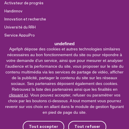
Activateur de progrès
Handinnov
Innovation et recherche
Université du RRH
Service AppuiPro
undefined
Agefiph dépose des cookies et autres technologies similaires
Nous suivre
nécessaires au bon fonctionnement du site ou pour répondre à
Youtube
votre demande d’un service, ainsi que pour mesurer et analyser
l’audience et la performance du site, vous proposer sur le site du
Linkedin
contenu multimédia via les services de partage de vidéo, afficher
de la publicité, partager le contenu du site sur les réseaux
Facebook
sociaux. Ses partenaires déposent également des cookies.
X
Retrouvez la liste des partenaires ainsi que les finalités en
cliquant ici
. Vous pouvez accepter, refuser ou paramétrer vos
choix par les boutons ci-dessous. A tout moment vous pourrez
0 800 11 10 09
Service &
revenir sur vos choix en allant dans le module de gestion figurant
appel gratuits
en pied de page du site.
De 9h à 18h.
Nous contacter
Tout accepter
Tout refuser