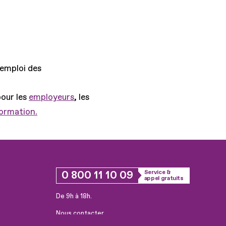
'emploi des
pour les
employeurs
, les
formation.
0 800 11 10 09
Service &
appel gratuits
De 9h à 18h.
Nous contacter