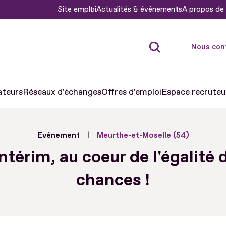
Site emploi
Actualités & événements
A propos de 
Nous con
ateurs
Réseaux d'échanges
Offres d'emploi
Espace recruteu
Evénement
Meurthe-et-Moselle (54)
intérim, au coeur de l'égalité 
chances !