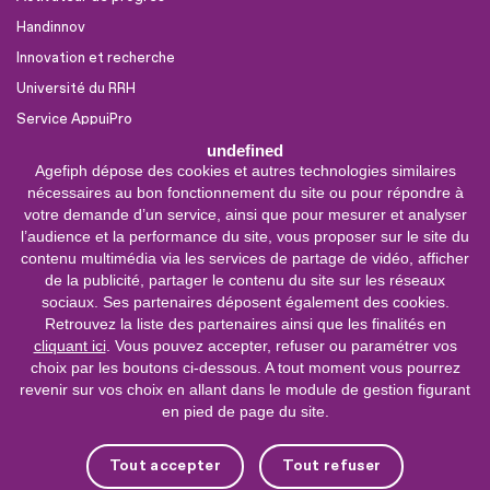
Handinnov
Innovation et recherche
Université du RRH
Service AppuiPro
undefined
Agefiph dépose des cookies et autres technologies similaires
Nous suivre
nécessaires au bon fonctionnement du site ou pour répondre à
Youtube
votre demande d’un service, ainsi que pour mesurer et analyser
l’audience et la performance du site, vous proposer sur le site du
Linkedin
contenu multimédia via les services de partage de vidéo, afficher
de la publicité, partager le contenu du site sur les réseaux
Facebook
sociaux. Ses partenaires déposent également des cookies.
X
Retrouvez la liste des partenaires ainsi que les finalités en
cliquant ici
. Vous pouvez accepter, refuser ou paramétrer vos
choix par les boutons ci-dessous. A tout moment vous pourrez
0 800 11 10 09
Service &
revenir sur vos choix en allant dans le module de gestion figurant
appel gratuits
en pied de page du site.
De 9h à 18h.
Nous contacter
Tout accepter
Tout refuser
Plateforme de mise en contact LSF