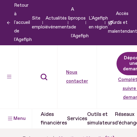
Retour
Aller
A
Accès
à
au
Site
Actualités &
propos
L'Agefiph
l'accueil
sourds et
contenu
emploi
événements
de
en région
de
malentendant
Aller
l'Agefiph
l'Agefiph
au
pied
Dépo
de
un
dema
page
Nous
Complét
contacter
suivre
dema
Aides
Outils et
Réseaux
Services
Menu
financières
simulateurs
d'échang