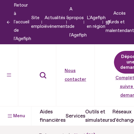
Retour
Aller
A
Accès
à
au
Site
Actualités &
propos
L'Agefiph
l'accueil
sourds et
contenu
emploi
événements
de
en région
de
malentendant
Aller
l'Agefiph
l'Agefiph
au
pied
Dépo
de
un
dema
page
Nous
Complét
contacter
suivre
dema
Aides
Outils et
Réseaux
Services
Menu
financières
simulateurs
d'échang