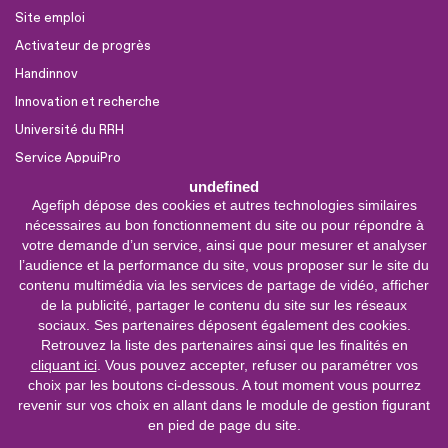
Site emploi
Activateur de progrès
Handinnov
Innovation et recherche
Université du RRH
Service AppuiPro
undefined
Agefiph dépose des cookies et autres technologies similaires
Nous suivre
nécessaires au bon fonctionnement du site ou pour répondre à
Youtube
votre demande d’un service, ainsi que pour mesurer et analyser
l’audience et la performance du site, vous proposer sur le site du
Linkedin
contenu multimédia via les services de partage de vidéo, afficher
de la publicité, partager le contenu du site sur les réseaux
Facebook
sociaux. Ses partenaires déposent également des cookies.
X
Retrouvez la liste des partenaires ainsi que les finalités en
cliquant ici
. Vous pouvez accepter, refuser ou paramétrer vos
choix par les boutons ci-dessous. A tout moment vous pourrez
0 800 11 10 09
Service &
revenir sur vos choix en allant dans le module de gestion figurant
appel gratuits
en pied de page du site.
De 9h à 18h.