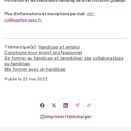
Formation et les indicateurs handicap de la certification Qualiopi.
Plus d'informations et inscriptions par mail :
rhf-
cvl@agefiph.asso.fr
Thématique(s)
Handicap et emploi
Construire mon projet professionnel
Se former au handicap et sensibiliser ses collaborateurs
au handicap
Me former avec un handicap
Publié le
23 mai 2022
Copier le lien
Partager sur Facebook
Partager sur X
Partager sur LinkedIn
Partager par Email
Imprimer/télécharger