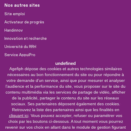
Nos autres sites
Site emploi
Activateur de progrès
Handinnov
Innovation et recherche
Université du RRH
Service AppuiPro
undefined
Agefiph dépose des cookies et autres technologies similaires
Nous suivre
nécessaires au bon fonctionnement du site ou pour répondre à
Youtube
votre demande d’un service, ainsi que pour mesurer et analyser
l’audience et la performance du site, vous proposer sur le site du
Linkedin
contenu multimédia via les services de partage de vidéo, afficher
de la publicité, partager le contenu du site sur les réseaux
Facebook
sociaux. Ses partenaires déposent également des cookies.
X
Retrouvez la liste des partenaires ainsi que les finalités en
cliquant ici
. Vous pouvez accepter, refuser ou paramétrer vos
choix par les boutons ci-dessous. A tout moment vous pourrez
0 800 11 10 09
Service &
revenir sur vos choix en allant dans le module de gestion figurant
appel gratuits