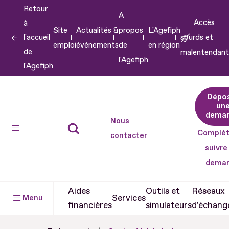
Retour
Aller
A
Accès
à
au
Site
Actualités &
propos
L'Agefiph
l'accueil
sourds et
contenu
emploi
événements
de
en région
de
malentendant
Aller
l'Agefiph
l'Agefiph
au
pied
Dépo
de
un
dema
page
Nous
Complét
contacter
suivre
dema
Aides
Outils et
Réseaux
Services
Menu
financières
simulateurs
d'échang