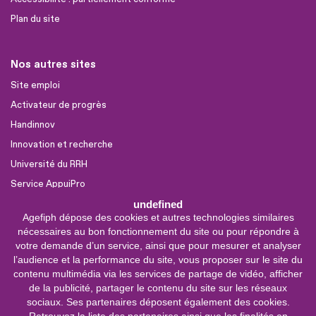
Plan du site
Nos autres sites
Site emploi
Activateur de progrès
Handinnov
Innovation et recherche
Université du RRH
Service AppuiPro
undefined
Agefiph dépose des cookies et autres technologies similaires
Nous suivre
nécessaires au bon fonctionnement du site ou pour répondre à
Youtube
votre demande d’un service, ainsi que pour mesurer et analyser
l’audience et la performance du site, vous proposer sur le site du
Linkedin
contenu multimédia via les services de partage de vidéo, afficher
de la publicité, partager le contenu du site sur les réseaux
Facebook
sociaux. Ses partenaires déposent également des cookies.
X
Retrouvez la liste des partenaires ainsi que les finalités en