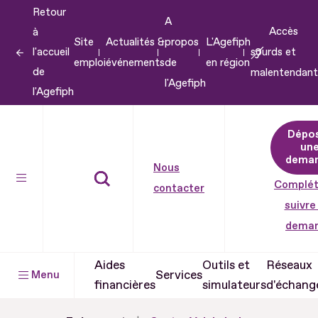
Retour
Aller
A
Accès
à
au
Site
Actualités &
propos
L'Agefiph
l'accueil
sourds et
contenu
emploi
événements
de
en région
de
malentendant
Aller
l'Agefiph
l'Agefiph
au
pied
Dépo
de
un
dema
page
Nous
Complét
contacter
suivre
dema
Aides
Outils et
Réseaux
Services
Menu
financières
simulateurs
d'échang