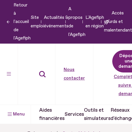
Retour
Aller
A
Accès
à
au
Site
Actualités &
propos
L'Agefiph
l'accueil
sourds et
contenu
emploi
événements
de
en région
de
malentendant
Aller
l'Agefiph
l'Agefiph
au
pied
Dépo
de
un
dema
page
Nous
Complét
contacter
suivre
dema
Aides
Outils et
Réseaux
Services
Menu
financières
simulateurs
d'échang