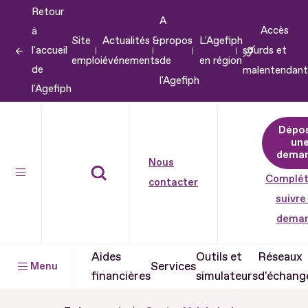
Retour
Aller
A
Accès
à
au
Site
Actualités &
propos
L'Agefiph
l'accueil
sourds et
contenu
emploi
événements
de
en région
de
malentendant
Aller
l'Agefiph
l'Agefiph
au
pied
Dépo
de
un
dema
page
Nous
Complét
contacter
suivre
dema
Aides
Outils et
Réseaux
Services
Menu
financières
simulateurs
d'échang