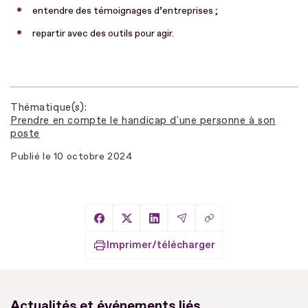
entendre des témoignages d’entreprises ;
repartir avec des outils pour agir.
Thématique(s)
Prendre en compte le handicap d'une personne à son
poste
Publié le
10 octobre 2024
Copier le lien
Partager sur Facebook
Partager sur X
Partager sur LinkedIn
Partager par Email
Imprimer/télécharger
Actualités et événements liés