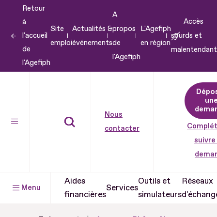
Retour
Aller
A
Accès
à
au
Site
Actualités &
propos
L'Agefiph
l'accueil
sourds et
contenu
emploi
événements
de
en région
de
malentendant
Aller
l'Agefiph
l'Agefiph
au
pied
Dépo
de
un
dema
page
Nous
Complét
contacter
suivre
dema
Aides
Outils et
Réseaux
Services
Menu
financières
simulateurs
d'échang