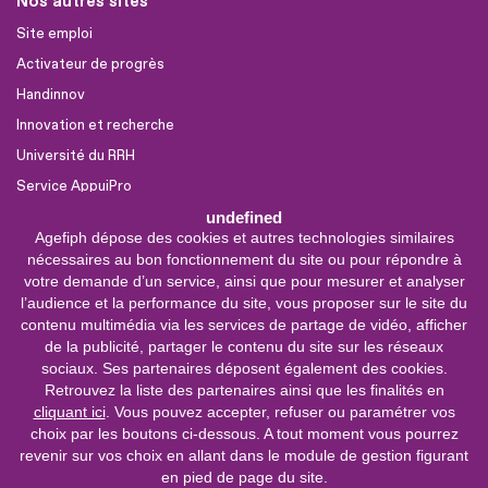
Nos autres sites
Site emploi
Activateur de progrès
Handinnov
Innovation et recherche
Université du RRH
Service AppuiPro
undefined
Agefiph dépose des cookies et autres technologies similaires
Nous suivre
nécessaires au bon fonctionnement du site ou pour répondre à
Youtube
votre demande d’un service, ainsi que pour mesurer et analyser
l’audience et la performance du site, vous proposer sur le site du
Linkedin
contenu multimédia via les services de partage de vidéo, afficher
de la publicité, partager le contenu du site sur les réseaux
Facebook
sociaux. Ses partenaires déposent également des cookies.
X
Retrouvez la liste des partenaires ainsi que les finalités en
cliquant ici
. Vous pouvez accepter, refuser ou paramétrer vos
choix par les boutons ci-dessous. A tout moment vous pourrez
0 800 11 10 09
Service &
revenir sur vos choix en allant dans le module de gestion figurant
appel gratuits
en pied de page du site.
De 9h à 18h.