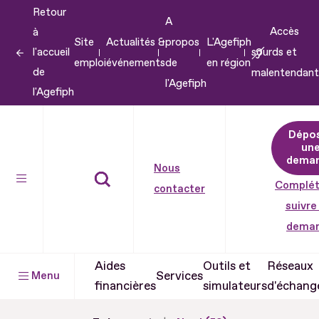
Retour
Aller
A
Accès
à
au
Site
Actualités &
propos
L'Agefiph
l'accueil
sourds et
contenu
emploi
événements
de
en région
de
malentendant
Aller
l'Agefiph
l'Agefiph
au
pied
Dépo
de
un
dema
page
Nous
Complét
contacter
suivre
dema
Aides
Outils et
Réseaux
Services
Menu
financières
simulateurs
d'échang