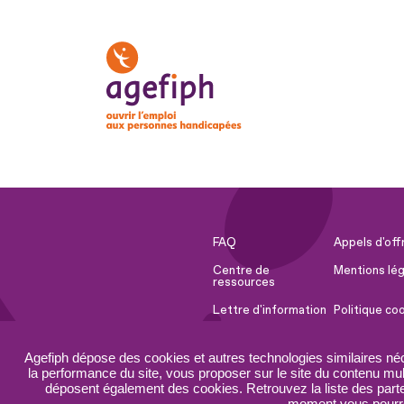
FAQ
Appels d'off
Centre de
Mentions lég
ressources
Lettre d'information
Politique co
Espace Presse
Ressources 
Agefiph dépose des cookies et autres technologies similaires né
Accessibilité :
Plan du site
la performance du site, vous proposer sur le site du contenu mult
partiellement
déposent également des cookies. Retrouvez la liste des parten
conforme
moment vous pourrez