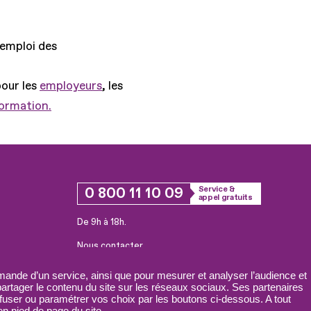
'emploi des
pour les
employeurs
, les
formation.
0 800 11 10 09
Service &
appel gratuits
De 9h à 18h.
Nous contacter
Plateforme de mise en contact LSF
ande d’un service, ainsi que pour mesurer et analyser l’audience et
 partager le contenu du site sur les réseaux sociaux. Ses partenaires
fuser ou paramétrer vos choix par les boutons ci-dessous. A tout
n pied de page du site.