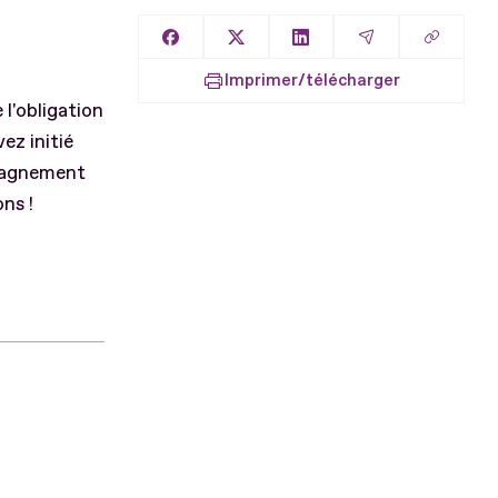
Copier l
Partager sur Facebook
Partager sur X
Partager sur LinkedIn
Partager par E
Imprimer/télécharger
 l'obligation
ez initié
mpagnement
ns !