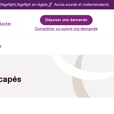
l'Agefiph
L'Agefiph en région
Accès sourds et malentendants
Déposer une demande
tacter
Compléter ou suivre ma demande
r
icapés