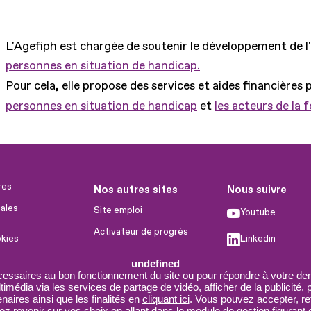
L'Agefiph est chargée de soutenir le développement de l
personnes en situation de handicap.
Pour cela, elle propose des services et aides financières 
personnes en situation de handicap
et
les acteurs de la 
res
Nos autres sites
Nous suivre
ales
Site emploi
Youtube
Activateur de progrès
okies
Linkedin
Handinnov
humaines
undefined
Facebook
Innovation et recherche
cessaires au bon fonctionnement du site ou pour répondre à votre dem
imédia via les services de partage de vidéo, afficher de la publicité,
X
Université du RRH
aires ainsi que les finalités en
cliquant ici
. Vous pouvez accepter, re
 revenir sur vos choix en allant dans le module de gestion figurant e