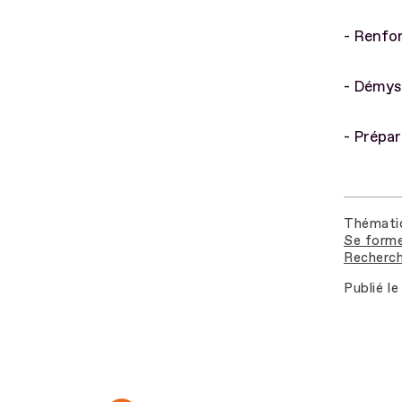
- Renfor
- Démyst
- Prépar
Thémati
Se forme
Recherch
Publié le