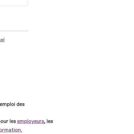
el
'emploi des
pour les
employeurs
, les
formation.