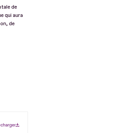
tale de
e qui aura
ion, de
écharger