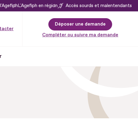
l'Agefiph
L'Agefiph en région
Accès sourds et malentendants
Déposer une demande
tacter
Compléter ou suivre ma demande
r