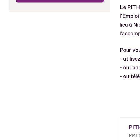
Le PITH
l'Emploi
lieu à N
l'accom
Pour vou
- utilise
- ou l'
- ou tél
PIT
PPT