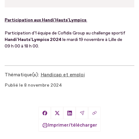
Participation aux Handi'Hauts'Lympics
Participation d'1 équipe de Cofidis Group au challenge sportif
Handi'Hauts'Lympics 2024
le mardi 19 novembre à Lille de
09 h 00 à 18 h 00.
Thématique(s)
Handicap et emploi
Publié le
8 novembre 2024
Copier le lien
Partager sur Facebook
Partager sur X
Partager sur LinkedIn
Partager par Email
Imprimer/télécharger