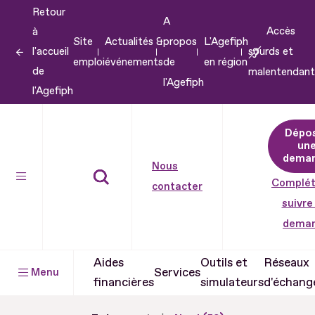
Retour
Aller
A
Accès
à
au
Site
Actualités &
propos
L'Agefiph
l'accueil
sourds et
contenu
emploi
événements
de
en région
de
malentendant
Aller
l'Agefiph
l'Agefiph
au
pied
Dépo
de
un
dema
page
Nous
Complét
contacter
suivre
dema
Aides
Outils et
Réseaux
Services
Menu
financières
simulateurs
d'échang